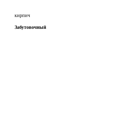
кирпич
Забутовочный