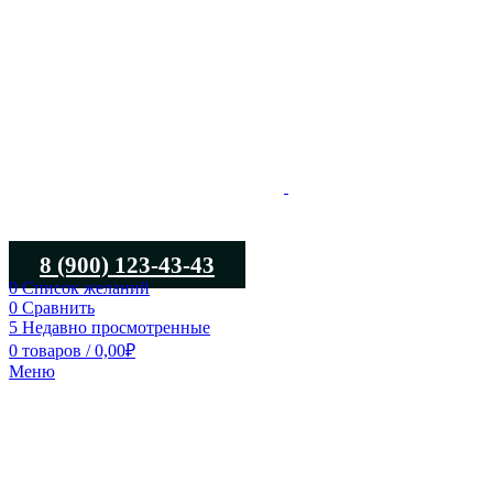
8 (900) 123-43-43
0
Список желаний
0
Сравнить
5
Недавно просмотренные
0
товаров
/
0,00
₽
Меню