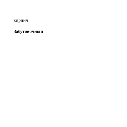
кирпич
Забутовочный