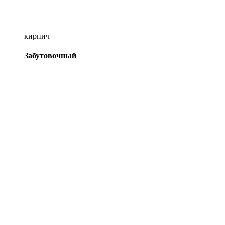
кирпич
Забутовочный