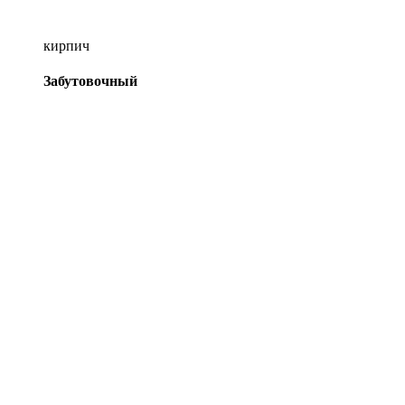
кирпич
Забутовочный