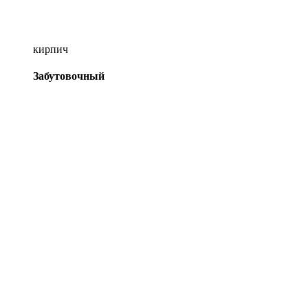
кирпич
Забутовочный