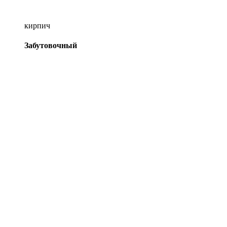
кирпич
Забутовочный