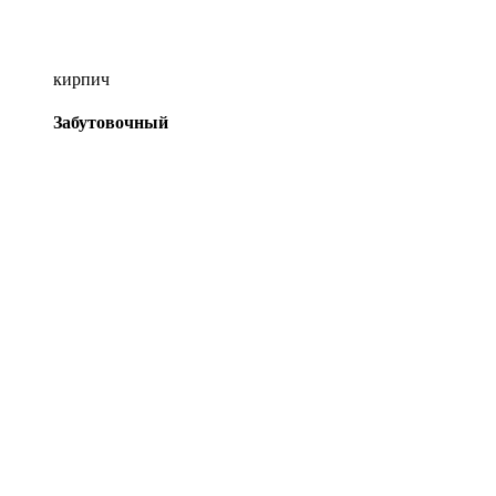
кирпич
Забутовочный