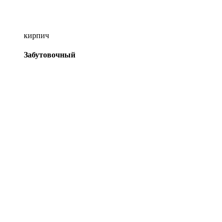
кирпич
Забутовочный