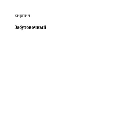
кирпич
Забутовочный