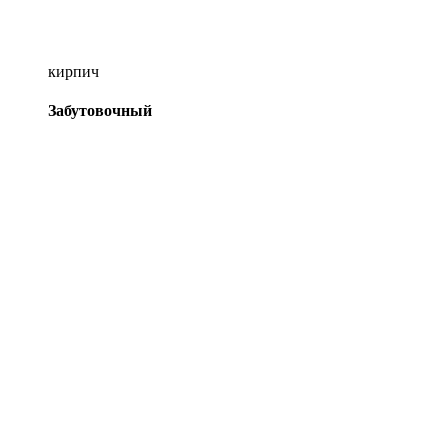
кирпич
Забутовочный