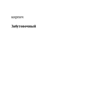
кирпич
Забутовочный