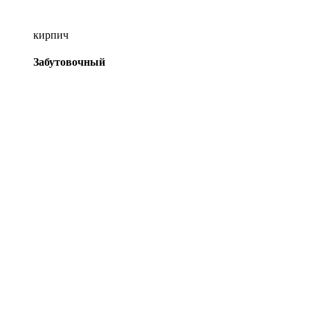
кирпич
Забутовочный