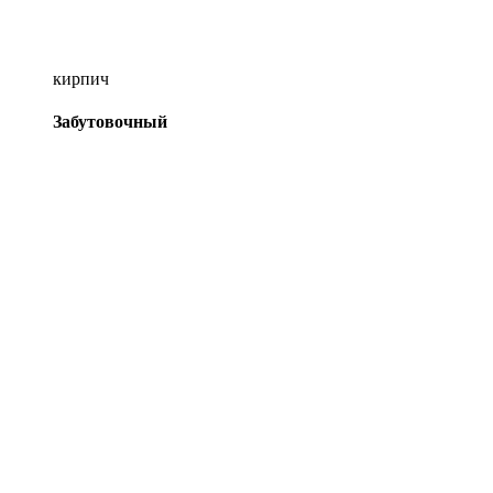
кирпич
Забутовочный