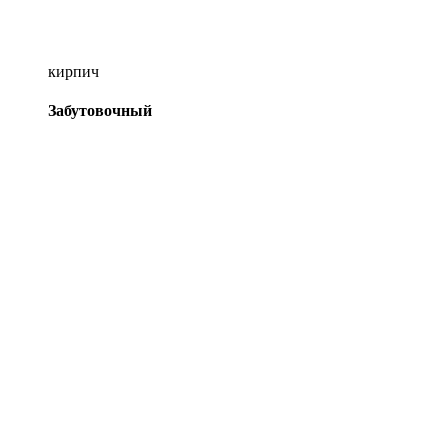
кирпич
Забутовочный