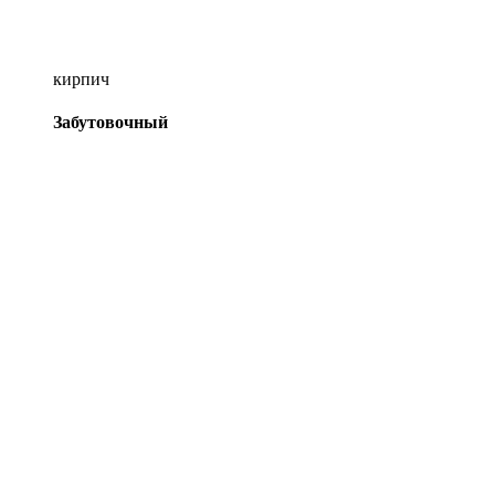
кирпич
Забутовочный