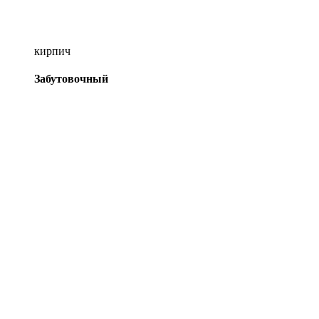
кирпич
Забутовочный