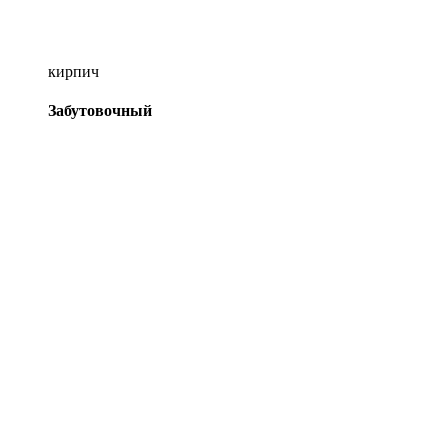
кирпич
Забутовочный