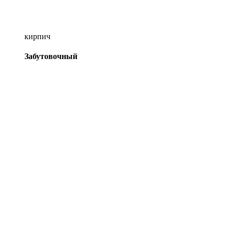
кирпич
Забутовочный