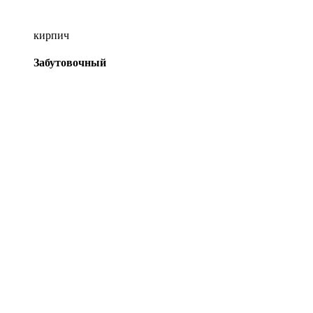
кирпич
Забутовочный