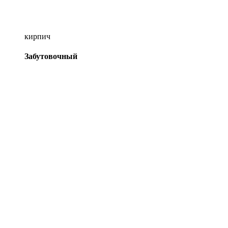
кирпич
Забутовочный