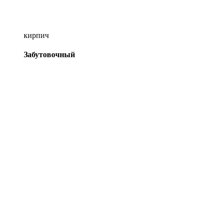
кирпич
Забутовочный