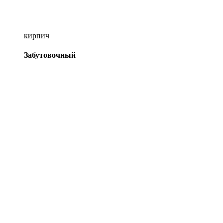
кирпич
Забутовочный