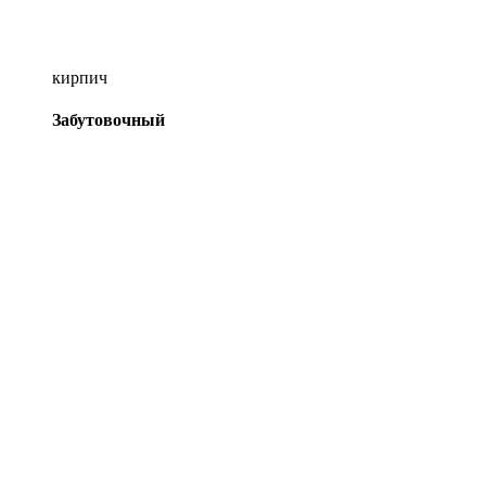
кирпич
Забутовочный