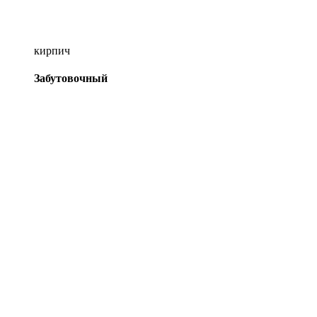
кирпич
Забутовочный