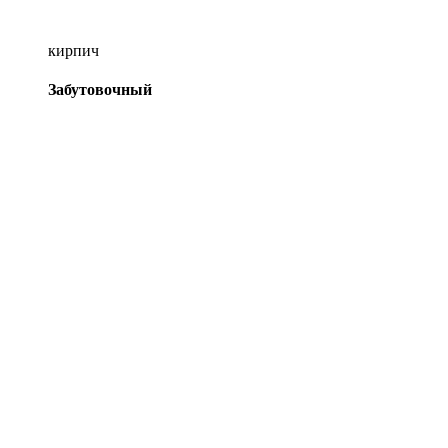
кирпич
Забутовочный