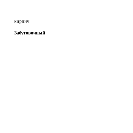
кирпич
Забутовочный