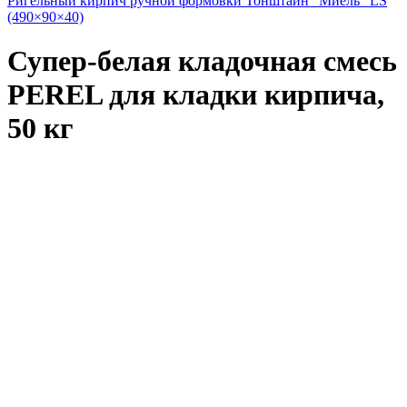
Ригельный кирпич ручной формовки Тонштайн "Миель" LS
(490×90×40)
Супер-белая кладочная смесь
PEREL для кладки кирпича,
50 кг