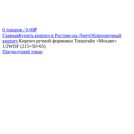
0
товаров
/
0,00
₽
Главная
Купить кирпич в Ростове-на-Дону
Облицовочный
кирпич
Кирпич ручной формовки Тонштайн «Мохаве»
1/2WDF (215×50×65)
Предыдущий товар