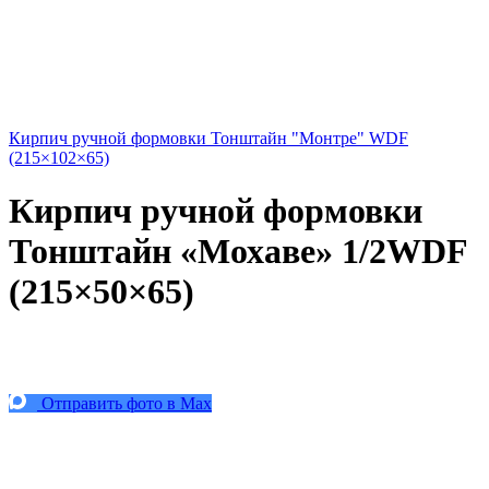
Кирпич ручной формовки Тонштайн "Монтре" WDF
(215×102×65)
Кирпич ручной формовки
Тонштайн «Мохаве» 1/2WDF
(215×50×65)
Отправить фото в Max