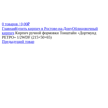
0
товаров
/
0,00
₽
Главная
Купить кирпич в Ростове-на-Дону
Облицовочный
кирпич
Кирпич ручной формовки Тонштайн «Дортмунд
РЕТРО» 1/2WDF (215×50×65)
Предыдущий товар