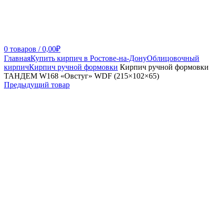
0
товаров
/
0,00
₽
Главная
Купить кирпич в Ростове-на-Дону
Облицовочный
кирпич
Кирпич ручной формовки
Кирпич ручной формовки
ТАНДЕМ W168 «Овстуг» WDF (215×102×65)
Предыдущий товар