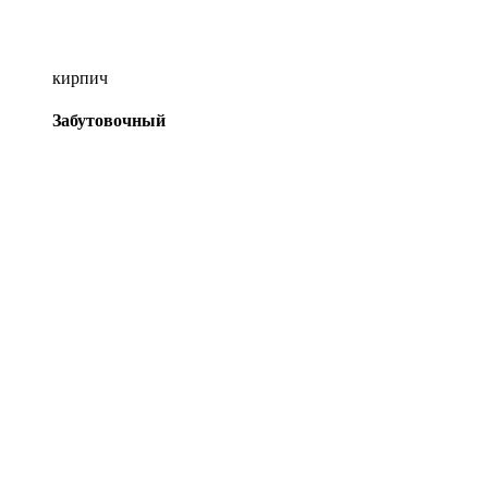
кирпич
Забутовочный