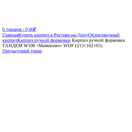
0
товаров
/
0,00
₽
Главная
Купить кирпич в Ростове-на-Дону
Облицовочный
кирпич
Кирпич ручной формовки
Кирпич ручной формовки
ТАНДЕМ W108 «Мамоново» WDF (215×102×65)
Предыдущий товар