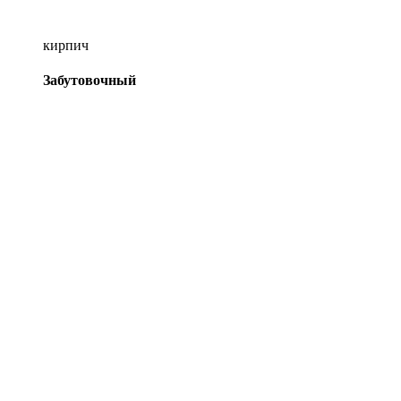
кирпич
Забутовочный