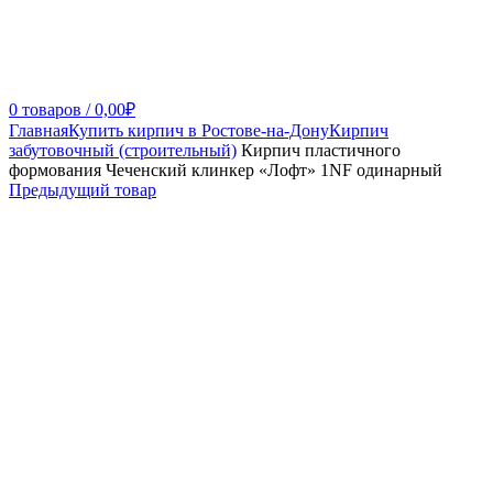
0
товаров
/
0,00
₽
Главная
Купить кирпич в Ростове-на-Дону
Кирпич
забутовочный (строительный)
Кирпич пластичного
формования Чеченский клинкер «Лофт» 1NF одинарный
Предыдущий товар