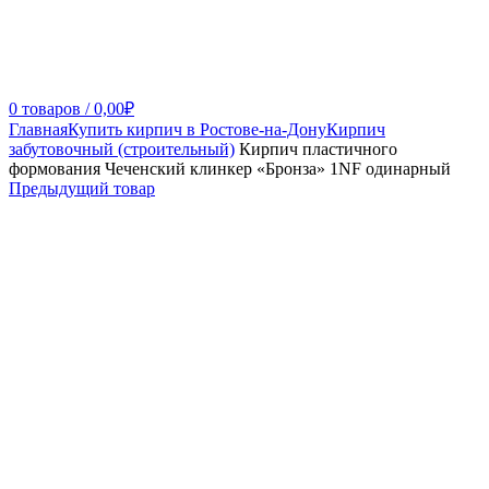
0
товаров
/
0,00
₽
Главная
Купить кирпич в Ростове-на-Дону
Кирпич
забутовочный (строительный)
Кирпич пластичного
формования Чеченский клинкер «Бронза» 1NF одинарный
Предыдущий товар