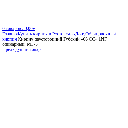
0
товаров
/
0,00
₽
Главная
Купить кирпич в Ростове-на-Дону
Облицовочный
кирпич
Кирпич двусторонний Губский «06 СС» 1NF
одинарный, М175
Предыдущий товар