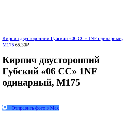
Кирпич двусторонний Губский «06 СС» 1NF одинарный,
М175
65,30
₽
Кирпич двусторонний
Губский «06 СС» 1NF
одинарный, М175
Отправить фото в Max