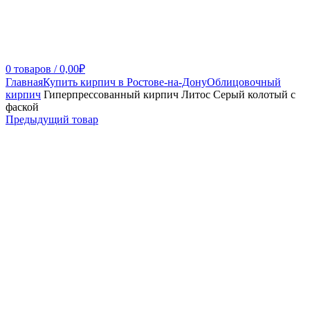
0
товаров
/
0,00
₽
Главная
Купить кирпич в Ростове-на-Дону
Облицовочный
кирпич
Гиперпрессованный кирпич Литос Серый колотый с
фаской
Предыдущий товар