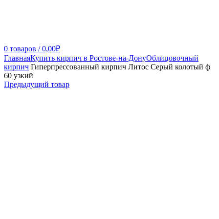
0
товаров
/
0,00
₽
Главная
Купить кирпич в Ростове-на-Дону
Облицовочный
кирпич
Гиперпрессованный кирпич Литос Серый колотый ф
60 узкий
Предыдущий товар