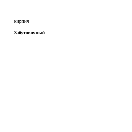
кирпич
Забутовочный