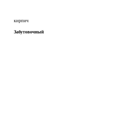
кирпич
Забутовочный