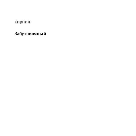
кирпич
Забутовочный