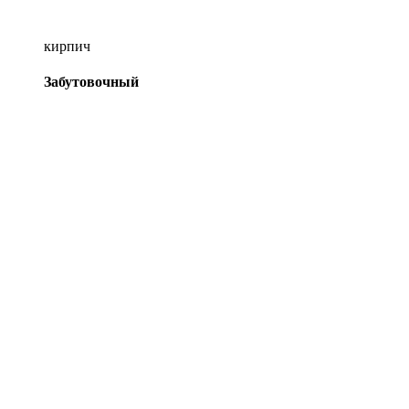
кирпич
Забутовочный