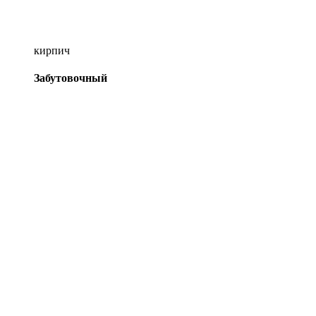
кирпич
Забутовочный