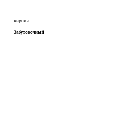
кирпич
Забутовочный