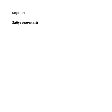
кирпич
Забутовочный