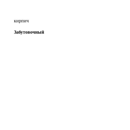
кирпич
Забутовочный