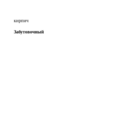
кирпич
Забутовочный