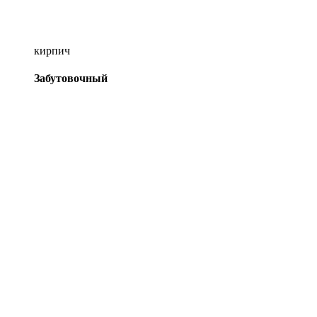
кирпич
Забутовочный