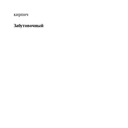
кирпич
Забутовочный