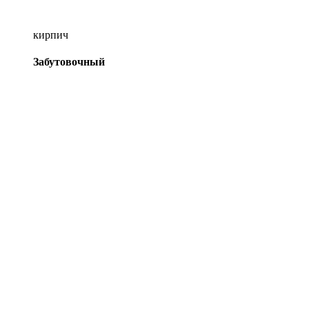
кирпич
Забутовочный