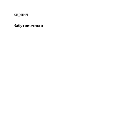
кирпич
Забутовочный