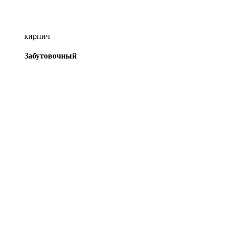
кирпич
Забутовочный