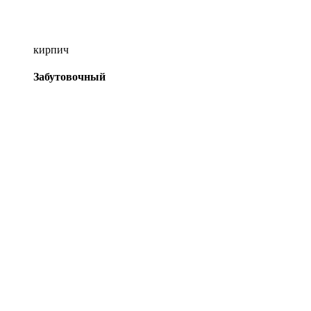
кирпич
Забутовочный